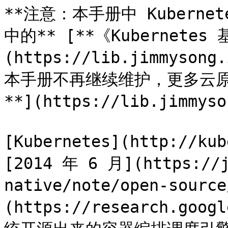
**注意：本手册中 Kubern
中的** [**《Kubernetes
(https://lib.jimmysong
本手册不再继续维护，更多云原
**](https://lib.jimmyso
[Kubernetes](http://ku
[2014 年 6 月](https://j
native/note/open-sou
(https://research.goog