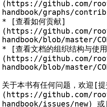
(https://github.com/roo
handbook/graphs/contrib
* [查看如何贡献]
(https://github.com/roo
handbook/blob/master/CO
* [查看文档的组织结构与使用
(https://github.com/roo
handbook/blob/master/CO
关于本书有任何问题，欢迎[提交 
(https://github.com/roo
handbook/issues/new)