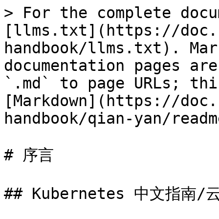
> For the complete docu
[llms.txt](https://doc.
handbook/llms.txt). Mar
documentation pages are
`.md` to page URLs; thi
[Markdown](https://doc.
handbook/qian-yan/readm
# 序言

## Kubernetes 中文指