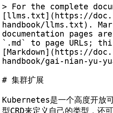
> For the complete docu
[llms.txt](https://doc.
handbook/llms.txt). Mar
documentation pages are
`.md` to page URLs; thi
[Markdown](https://doc.
handbook/gai-nian-yu-yu
# 集群扩展

Kubernetes是一个高度
型CRD来定义自己的类型，还