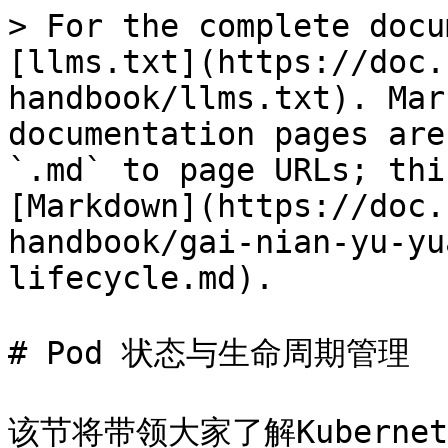
> For the complete docu
[llms.txt](https://doc.
handbook/llms.txt). Mar
documentation pages are
`.md` to page URLs; thi
[Markdown](https://doc.
handbook/gai-nian-yu-yu
lifecycle.md).

# Pod 状态与生命周期管理

该节将带领大家了解Kubern