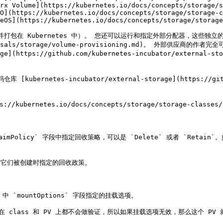
rx Volume](https://kubernetes.io/docs/concepts/storage/s
O](https://kubernetes.io/docs/concepts/storage/storage-c
eOS](https://kubernetes.io/docs/concepts/storage/storage
并打包在 Kubernetes 中）。 您还可以运行和指定外部分配器，这些独立的程
sign-proposals/storage/volume-provisioning.md)。
orage](https://github.com/kubernetes-incubator/e
tes-incubator/external-storage](https://github.c
/kubernetes.io/docs/concepts/storage/storage-classes/
claimPolicy` 字段中指定回收策略，可以是 `Delete` 或者 `Retain`
 会使用它们被创建时指定的回收政策。

ss 中 `mountOptions` 字段指定的挂载选项。

lass 和 PV 上都不会做验证，所以如果挂载选项无效，那么这个 PV 就