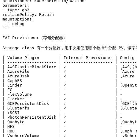
provisioner: kubernetes.io/aws-ebs

parameters:

  type: gp2

reclaimPolicy: Retain

mountOptions:

  - debug

```

### Provisioner（存储分配器）

Storage class 有一个分配器，用来决定使用哪个卷插件分配 PV。该字
| Volume Plugin        | Internal Provisioner | Config 
| -------------------- | -------------------- | -------
| AWSElasticBlockStore | ✓                    | [AWS](h
| AzureFile            | ✓                    | [Azure 
| AzureDisk            | ✓                    | [Azure 
| CephFS               | -                    | -      
| Cinder               | ✓                    | [OpenSt
| FC                   | -                    | -      
| FlexVolume           | -                    | -      
| Flocker              | ✓                    | -      
| GCEPersistentDisk    | ✓                    | [GCE](h
| Glusterfs            | ✓                    | [Gluste
| iSCSI                | -                    | -      
| PhotonPersistentDisk | ✓                    | -      
| Quobyte              | ✓                    | [Quobyt
| NFS                  | -                    | -      
| RBD                  | ✓                    | [Ceph R
| VsphereVolume        | ✓                    | [vSpher