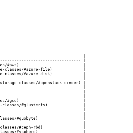
                                   |

---------------------------------- |

es/#aws)                           |

e-classes/#azure-file)             |

e-classes/#azure-disk)             |

                                   |

storage-classes/#openstack-cinder) |

                                   |

                                   |

                                   |

es/#gce)                           |

-classes/#glusterfs)               |

                                   |

                                   |

lasses/#quobyte)                   |

                                   |

classes/#ceph-rbd)                 |

lasses/#vsphere)                   |
