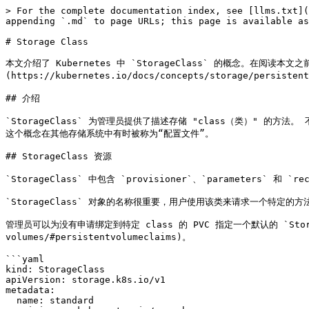
> For the complete documentation index, see [llms.txt](
appending `.md` to page URLs; this page is available as
# Storage Class

本文介绍了 Kubernetes 中 `StorageClass` 的概念。在阅读本文之前建议先
(https://kubernetes.io/docs/concepts/storage/persistent
## 介绍

`StorageClass` 为管理员提供了描述存储 "class（类）" 的方
这个概念在其他存储系统中有时被称为“配置文件”。

## StorageClass 资源

`StorageClass` 中包含 `provisioner`、`parameters` 和 `
`StorageClass` 对象的名称很重要，用户使用该类来请求一个特定的方
管理员可以为没有申请绑定到特定 class 的 PVC 指定一个默认的 `StorageClas
volumes/#persistentvolumeclaims)。

```yaml

kind: StorageClass

apiVersion: storage.k8s.io/v1

metadata:

  name: standard
