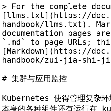
> For the complete docu
[llms.txt](https://doc.
handbook/llms.txt). Mar
documentation pages are
`.md` to page URLs; thi
[Markdown](https://doc.
handbook/zui-jia-shi-ji
# 集群与应用监控

Kubernetes 使得管理复杂环
本身的各种组件还有运行在 ku