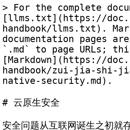
> For the complete docu
[llms.txt](https://doc.
handbook/llms.txt). Mar
documentation pages are
`.md` to page URLs; thi
[Markdown](https://doc.
handbook/zui-jia-shi-ji
native-security.md).

# 云原生安全

安全问题从互联网诞生之初就