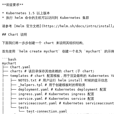
**前提要求**

* Kubernetes 1.5 以上版本

* 执行 helm 命令的主机可以访问到 Kubernetes 集群

请参考 [Helm 官方文档](https://helm.sh/docs/intro/inst
## Chart 说明

下面我们将一步步创建一个 chart 来说明其组织结构。

首先使用 `helm create mychart` 创建一个名为 `mychart` 的
```bash

mychart

├── Chart.yaml

├── charts # 该目录保存其他依赖的 chart（子 chart）

├── templates # chart 配置模板，用于渲染最终的 Kubernetes YA
│   ├── NOTES.txt # 用户运行 helm install 时候的提示信息

│   ├── _helpers.tpl # 用于创建模板时的帮助类

│   ├── deployment.yaml # Kubernetes deployment 配置

│   ├── ingress.yaml # Kubernetes ingress 配置

│   ├── service.yaml # Kubernetes service 配置

│   ├── serviceaccount.yaml # Kubernetes serviceaccoun
│   └── tests

│       └── test-connection.yaml
