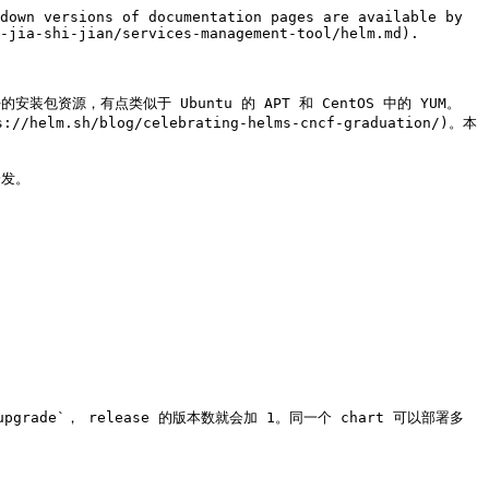
down versions of documentation pages are available by 
-jia-shi-jian/services-management-tool/helm.md).

先配置好的安装包资源，有点类似于 Ubuntu 的 APT 和 CentOS 中的 YUM。
//helm.sh/blog/celebrating-helms-cncf-graduation/)。本
发。

upgrade`， release 的版本数就会加 1。同一个 chart 可以部署多