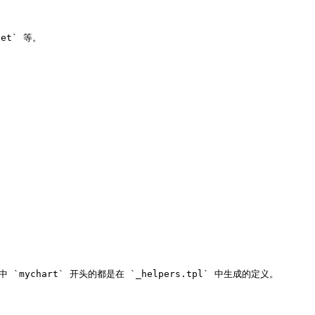
t` 等。

中 `mychart` 开头的都是在 `_helpers.tpl` 中生成的定义。
