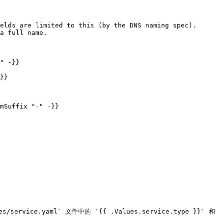
elds are limited to this (by the DNS naming spec).

a full name.

" -}}

}}

mSuffix "-" -}}

/service.yaml` 文件中的 `{{ .Values.service.type }}` 和 `