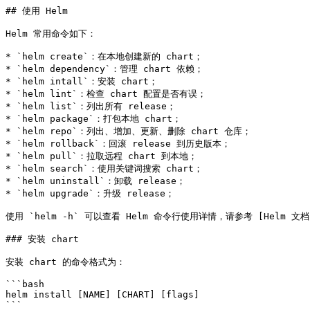
## 使用 Helm

Helm 常用命令如下：

* `helm create`：在本地创建新的 chart；

* `helm dependency`：管理 chart 依赖；

* `helm intall`：安装 chart；

* `helm lint`：检查 chart 配置是否有误；

* `helm list`：列出所有 release；

* `helm package`：打包本地 chart；

* `helm repo`：列出、增加、更新、删除 chart 仓库；

* `helm rollback`：回滚 release 到历史版本；

* `helm pull`：拉取远程 chart 到本地；

* `helm search`：使用关键词搜索 chart；

* `helm uninstall`：卸载 release；

* `helm upgrade`：升级 release；

使用 `helm -h` 可以查看 Helm 命令行使用详情，请参考 [Helm 文档](htt
### 安装 chart

安装 chart 的命令格式为：

```bash

helm install [NAME] [CHART] [flags]

```
