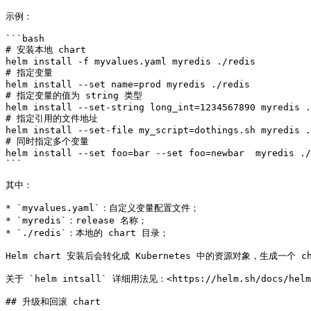
示例：

```bash

# 安装本地 chart

helm install -f myvalues.yaml myredis ./redis

# 指定变量

helm install --set name=prod myredis ./redis

# 指定变量的值为 string 类型

helm install --set-string long_int=1234567890 myredis .
# 指定引用的文件地址

helm install --set-file my_script=dothings.sh myredis .
# 同时指定多个变量

helm install --set foo=bar --set foo=newbar  myredis ./
```

其中：

* `myvalues.yaml`：自定义变量配置文件；

* `myredis`：release 名称；

* `./redis`：本地的 chart 目录；

Helm chart 安装后会转化成 Kubernetes 中的资源对象，生成一个 cha
关于 `helm intsall` 详细用法见：<https://helm.sh/docs/helm/
## 升级和回滚 chart
