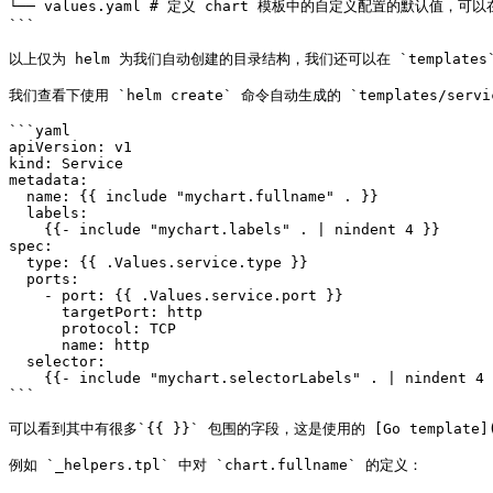
└── values.yaml # 定义 chart 模板中的自定义配置的默认值，可以在执
```

以上仅为 helm 为我们自动创建的目录结构，我们还可以在 `templates` 目录
我们查看下使用 `helm create` 命令自动生成的 `templates/servic
```yaml

apiVersion: v1

kind: Service

metadata:

  name: {{ include "mychart.fullname" . }}

  labels:

    {{- include "mychart.labels" . | nindent 4 }}

spec:

  type: {{ .Values.service.type }}

  ports:

    - port: {{ .Values.service.port }}

      targetPort: http

      protocol: TCP

      name: http

  selector:

    {{- include "mychart.selectorLabels" . | nindent 4 }}

```

可以看到其中有很多`{{ }}` 包围的字段，这是使用的 [Go template](ht
例如 `_helpers.tpl` 中对 `chart.fullname` 的定义：
