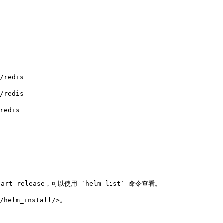
/redis

/redis

redis

rt release，可以使用 `helm list` 命令查看。

helm_install/>。
