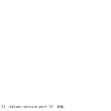
{{ .Values.service.port }}` 的值。
