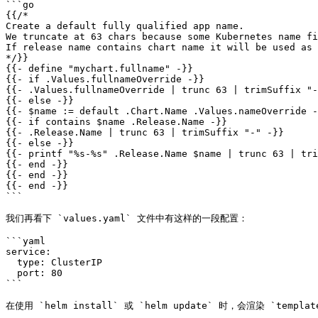
```go

{{/*

Create a default fully qualified app name.

We truncate at 63 chars because some Kubernetes name fi
If release name contains chart name it will be used as 
*/}}

{{- define "mychart.fullname" -}}

{{- if .Values.fullnameOverride -}}

{{- .Values.fullnameOverride | trunc 63 | trimSuffix "-
{{- else -}}

{{- $name := default .Chart.Name .Values.nameOverride -
{{- if contains $name .Release.Name -}}

{{- .Release.Name | trunc 63 | trimSuffix "-" -}}

{{- else -}}

{{- printf "%s-%s" .Release.Name $name | trunc 63 | tri
{{- end -}}

{{- end -}}

{{- end -}}

```

我们再看下 `values.yaml` 文件中有这样的一段配置：

```yaml

service:

  type: ClusterIP

  port: 80

```

在使用 `helm install` 或 `helm update` 时，会渲染 `templates