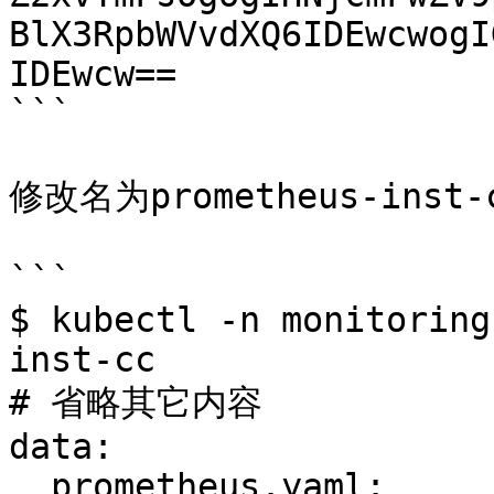
BlX3RpbWVvdXQ6IDEwcwogI
IDEwcw==

```

修改名为prometheus-inst
```

$ kubectl -n monitoring
inst-cc

# 省略其它内容

data:

  prometheus.yaml: 