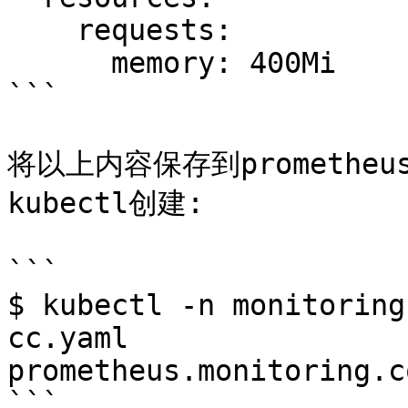
    requests:

      memory: 400Mi

```

将以上内容保存到prometheus
kubectl创建:

```

$ kubectl -n monitoring
cc.yaml

prometheus.monitoring.c
```
