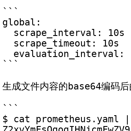
```

global:

  scrape_interval: 10s

  scrape_timeout: 10s

  evaluation_interval: 10s

```

生成文件内容的base64编码后
```

$ cat prometheus.yaml |
Z2xvYmFsOgogIHNjcmFwZV9