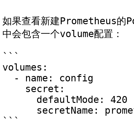
如果查看新建Prometheus的
中会包含一个volume配置：

```

volumes:

  - name: config

    secret:

      defaultMode: 420

      secretName: prometheus-inst-cc

```
