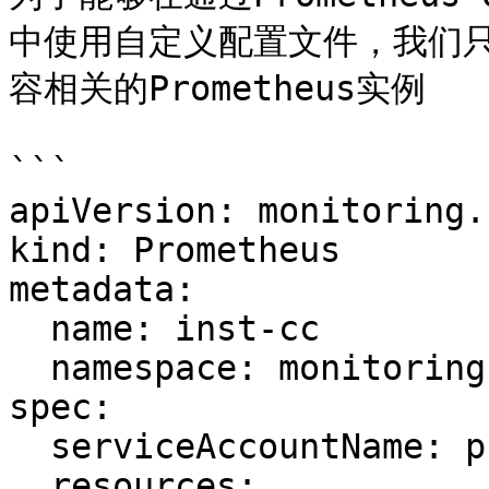
中使用自定义配置文件，我们
容相关的Prometheus实例

```

apiVersion: monitoring.
kind: Prometheus

metadata:

  name: inst-cc

  namespace: monitoring

spec:

  serviceAccountName: prometheus

  resources:
