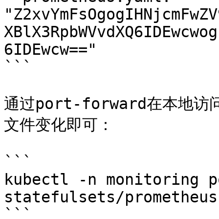
"Z2xvYmFsOgogIHNjcmFwZV
XBlX3RpbWVvdXQ6IDEwcwog
6IDEwcw=="

```

通过port-forward在本地
文件变化即可：

```

kubectl -n monitoring p
statefulsets/prometheus