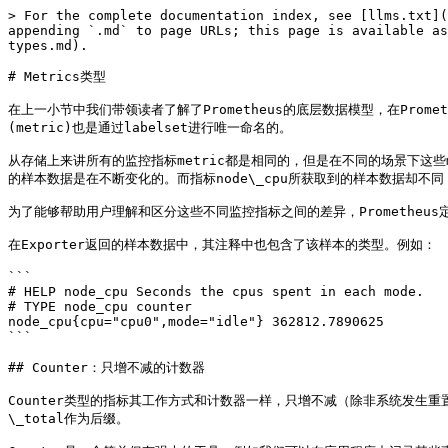
> For the complete documentation index, see [llms.txt](
appending `.md` to page URLs; this page is available as
types.md).

# Metrics类型

在上一小节中我们带领读者了解了Prometheus的底层数据模型，在Prometh
(metric)也是通过labelset进行唯一命名的。

从存储上来讲所有的监控指标metric都是相同的，但是在不同的场景下这些me
的样本数据是在不断变化的。而指标node\_cpu所获取到的样本数据却不
为了能够帮助用户理解和区分这些不同监控指标之间的差异，Prometheus定义了4
在Exporter返回的样本数据中，其注释中也包含了该样本的类型。例如：

```

# HELP node_cpu Seconds the cpus spent in each mode.

# TYPE node_cpu counter

node_cpu{cpu="cpu0",mode="idle"} 362812.7890625

```

## Counter：只增不减的计数器

Counter类型的指标其工作方式和计数器一样，只增不减（除非系统发生重置）。常
\_total作为后缀。
