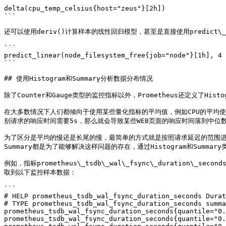
```

delta(cpu_temp_celsius{host="zeus"}[2h])

```

还可以使用deriv()计算样本的线性回归模型，甚至是直接使用predict
```

predict_linear(node_filesystem_free{job="node"}[1h], 4 
```

## 使用Histogram和Summary分析数据分布情况

除了Counter和Gauge类型的监控指标以外，Prometheus还定义了Hist
在大多数情况下人们都倾向于使用某些量化指标的平均值，例如CPU的平均使
别请求的响应时间需要5s，那么就会导致某些WEB页面的响应时间落到中位
为了区分是平均的慢还是长尾的慢，最简单的方式就是按照请求延迟的范围进行分
Summary都是为了能够解决这样问题的存在，通过Histogram和Summ
例如，指标prometheus\_tsdb\_wal\_fsync\_duration\_se
取到以下监控样本数据：

```

# HELP prometheus_tsdb_wal_fsync_duration_seconds Durat
# TYPE prometheus_tsdb_wal_fsync_duration_seconds summa
prometheus_tsdb_wal_fsync_duration_seconds{quantile="0.
prometheus_tsdb_wal_fsync_duration_seconds{quantile="0.