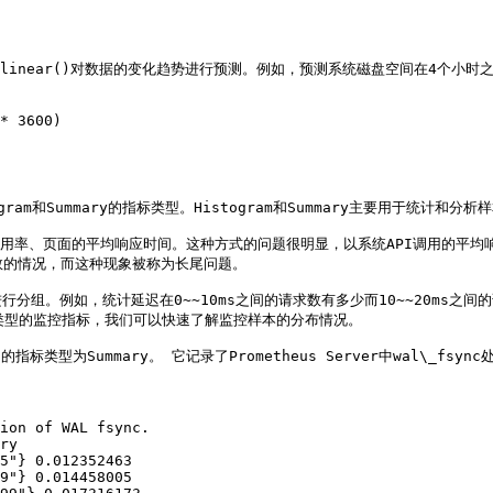
\_linear()对数据的变化趋势进行预测。例如，预测系统磁盘空间在4个小时
* 3600)

ogram和Summary的指标类型。Histogram和Summary主要用于统计和分析
用率、页面的平均响应时间。这种方式的问题很明显，以系统API调用的平均响
数的情况，而这种现象被称为长尾问题。

组。例如，统计延迟在0~~10ms之间的请求数有多少而10~~20ms之间的
ary类型的监控指标，我们可以快速了解监控样本的分布情况。

conds的指标类型为Summary。 它记录了Prometheus Server中wal\_f
ion of WAL fsync.

ry

5"} 0.012352463

9"} 0.014458005
