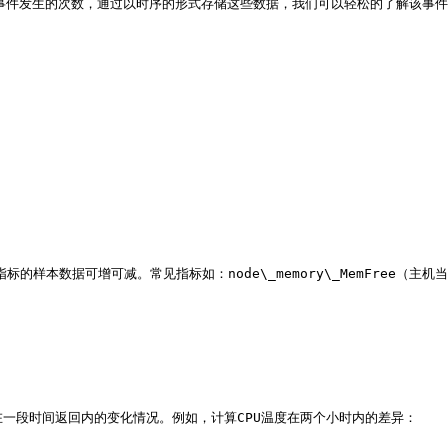
些事件发生的次数，通过以时序的形式存储这些数据，我们可以轻松的了解该事件
样本数据可增可减。常见指标如：node\_memory\_MemFree（主机当前空
样本在一段时间返回内的变化情况。例如，计算CPU温度在两个小时内的差异：
