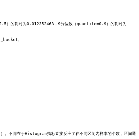
0.5）的耗时为0.012352463，9分位数（quantile=0.9）的耗时为
bucket。

后缀）。不同在于Histogram指标直接反应了在不同区间内样本的个数，区间通