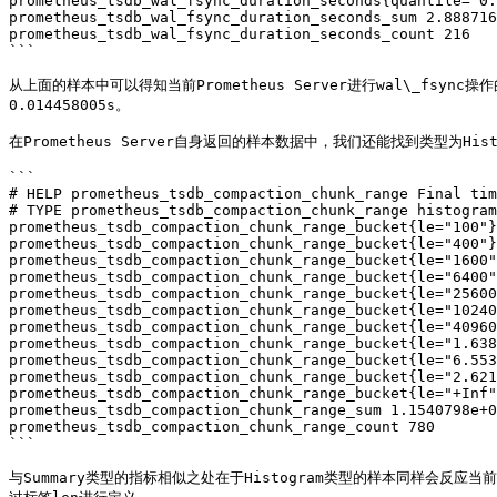
prometheus_tsdb_wal_fsync_duration_seconds{quantile="0.
prometheus_tsdb_wal_fsync_duration_seconds_sum 2.888716
prometheus_tsdb_wal_fsync_duration_seconds_count 216

```

从上面的样本中可以得知当前Prometheus Server进行wal\_fsync操作
0.014458005s。

在Prometheus Server自身返回的样本数据中，我们还能找到类型为Histogram
```

# HELP prometheus_tsdb_compaction_chunk_range Final tim
# TYPE prometheus_tsdb_compaction_chunk_range histogram

prometheus_tsdb_compaction_chunk_range_bucket{le="100"}
prometheus_tsdb_compaction_chunk_range_bucket{le="400"}
prometheus_tsdb_compaction_chunk_range_bucket{le="1600"
prometheus_tsdb_compaction_chunk_range_bucket{le="6400"
prometheus_tsdb_compaction_chunk_range_bucket{le="25600
prometheus_tsdb_compaction_chunk_range_bucket{le="10240
prometheus_tsdb_compaction_chunk_range_bucket{le="40960
prometheus_tsdb_compaction_chunk_range_bucket{le="1.638
prometheus_tsdb_compaction_chunk_range_bucket{le="6.553
prometheus_tsdb_compaction_chunk_range_bucket{le="2.621
prometheus_tsdb_compaction_chunk_range_bucket{le="+Inf"
prometheus_tsdb_compaction_chunk_range_sum 1.1540798e+0
prometheus_tsdb_compaction_chunk_range_count 780

```

与Summary类型的指标相似之处在于Histogram类型的样本同样会反应