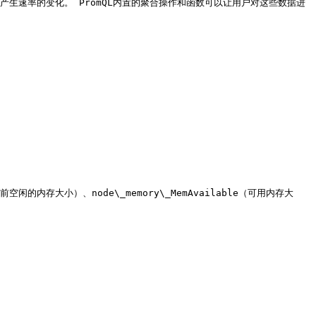
产生速率的变化。 PromQL内置的聚合操作和函数可以让用户对这些数据进
闲的内存大小）、node\_memory\_MemAvailable（可用内存大