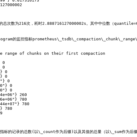
99"} 0.017316173

127000002

的总次数为216次，耗时2.888716127000002s。其中中位数（quantile=
的监控指标prometheus\_tsdb\_compaction\_chunk\_range\_
e range of chunks on their first compaction

 0

 0

} 0

} 0

"} 0

0"} 0

0"} 0

4e+06"} 260

6e+06"} 780

44e+07"} 780

} 780

9

当前指标的记录的总数(以\_count作为后缀)以及其值的总量（以\_sum作为