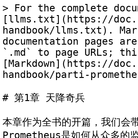
> For the complete docu
[llms.txt](https://doc.
handbook/llms.txt). Mar
documentation pages are
`.md` to page URLs; thi
[Markdown](https://doc.
handbook/parti-promethe
# 第1章 天降奇兵

本章作为全书的开篇，我们会带读
Prometheus是如何从众