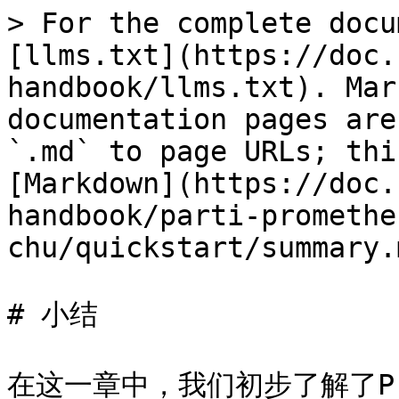
> For the complete docu
[llms.txt](https://doc.
handbook/llms.txt). Mar
documentation pages are
`.md` to page URLs; thi
[Markdown](https://doc.
handbook/parti-promethe
chu/quickstart/summary.m
# 小结

在这一章中，我们初步了解了Pr