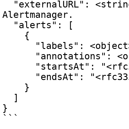
  "externalURL": <string>,  // backlink to the 
Alertmanager.

  "alerts": [

    {

      "labels": <object>,

      "annotations": <object>,

      "startsAt": "<rfc3339>",

      "endsAt": "<rfc3339>"

    }

  ]

}

```
