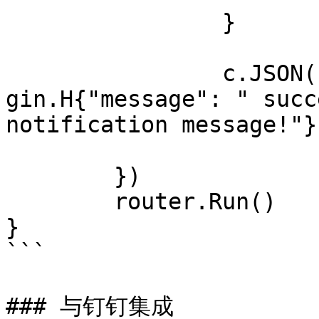
		}

		c.JSON(http.StatusOK, 
gin.H{"message": " succ
notification message!"})
	})

	router.Run()

}

```

### 与钉钉集成
