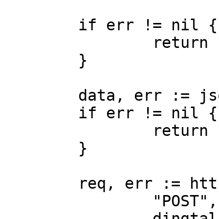
	if err != nil {

		return

	}

	data, err := json.Marshal(markdown)

	if err != nil {

		return

	}

	req, err := http.NewRequest(

		"POST",

		dingtalkRobot,
