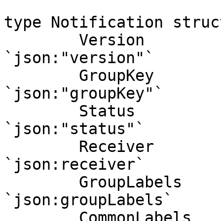
type Notification struct
	Version           string            
`json:"version"`

	GroupKey          string            
`json:"groupKey"`

	Status            string            
`json:"status"`

	Receiver          string            
`json:receiver`

	GroupLabels       map[string]string 
`json:groupLabels`

	CommonLabels      map[string]string 