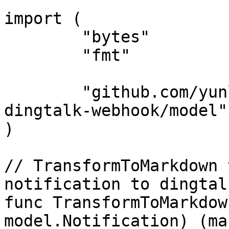
import (

	"bytes"

	"fmt"

	"github.com/yunlzheng/alertmanaer-
dingtalk-webhook/model"

)

// TransformToMarkdown 
notification to dingtal
func TransformToMarkdow
model.Notification) (ma