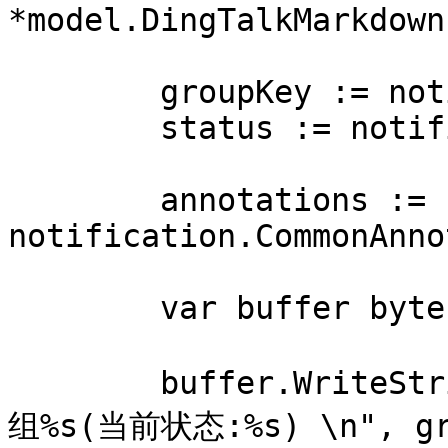
*model.DingTalkMarkdown
	groupKey := notification.GroupKey

	status := notification.Status

	annotations := 
notification.CommonAnno
	var buffer bytes.Buffer

	buffer.WriteString(fmt.Sprintf("### 通知
组%s(当前状态:%s) \n", gro