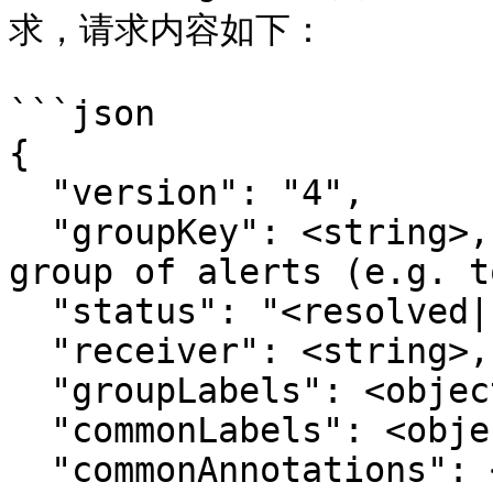
求，请求内容如下：

```json

{

  "version": "4",

  "groupKey": <string>,    // key identifying the 
group of alerts (e.g. t
  "status": "<resolved|firing>",

  "receiver": <string>,

  "groupLabels": <object>,

  "commonLabels": <object>,

  "commonAnnotations": <object>,
