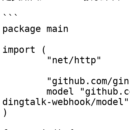
```

package main

import (

	"net/http"

	"github.com/gin-gonic/gin"

	model "github.com/yunlzheng/alertmanaer-
dingtalk-webhook/model"

)
