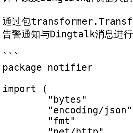
通过包transformer.Transf
告警通知与Dingtalk消息进行
```

package notifier

import (

	"bytes"

	"encoding/json"

	"fmt"

	"net/http"
