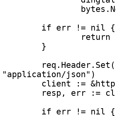
		bytes.NewBuffer(data))

	if err != nil {

		return

	}

	req.Header.Set("Content-Type", 
"application/json")

	client := &http.Client{}

	resp, err := client.Do(req)

	if err != nil {
