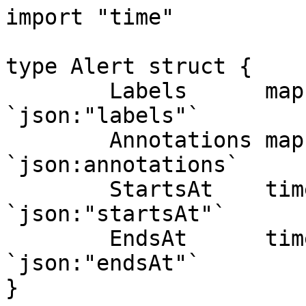
import "time"

type Alert struct {

	Labels      map[string]string 
`json:"labels"`

	Annotations map[string]string 
`json:annotations`

	StartsAt    time.Time         
`json:"startsAt"`

	EndsAt      time.Time         
`json:"endsAt"`

}
