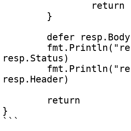
		return

	}

	defer resp.Body.Close()

	fmt.Println("response Status:", 
resp.Status)

	fmt.Println("response Headers:", 
resp.Header)

	return

}

```
