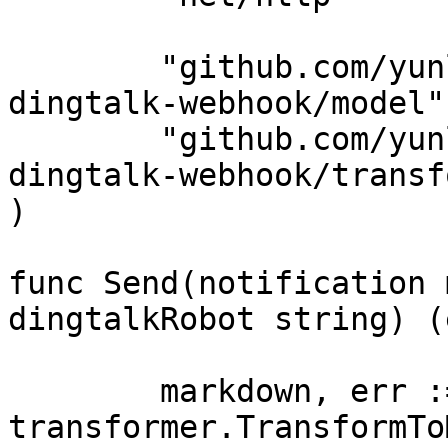
	"github.com/yunlzheng/alertmanaer-
dingtalk-webhook/model"

	"github.com/yunlzheng/alertmanaer-
dingtalk-webhook/transf
)

func Send(notification 
dingtalkRobot string) (
	markdown, err := 
transformer.TransformTo