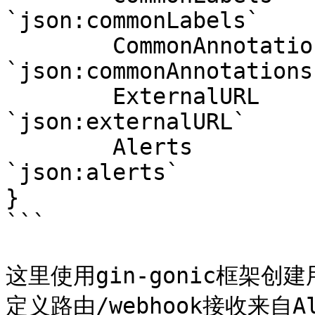
`json:commonLabels`

	CommonAnnotations map[string]string 
`json:commonAnnotations`
	ExternalURL       string            
`json:externalURL`

	Alerts            []Alert           
`json:alerts`

}

```

这里使用gin-gonic框架创建
定义路由/webhook接收来自Ale