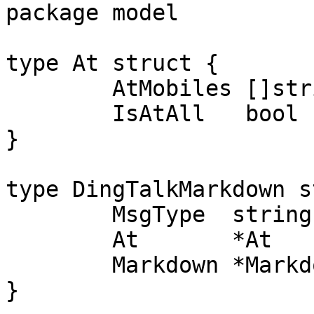
package model

type At struct {

	AtMobiles []string `json:"atMobiles"`

	IsAtAll   bool     `json:"isAtAll"`

}

type DingTalkMarkdown s
	MsgType  string    `json:"msgtype"`

	At       *At       `json:at`

	Markdown *Markdown `json:"markdown"`

}
