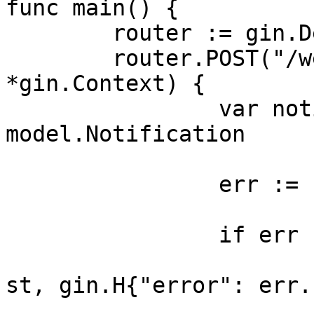
func main() {

	router := gin.Default()

	router.POST("/webhook", func(c 
*gin.Context) {

		var notification 
model.Notification

		err := c.BindJSON(&notification)

		if err != nil {

			c.JSON(http.StatusBadReq
st, gin.H{"error": err.
			return