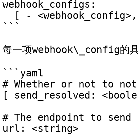
webhook_configs:

  [ - <webhook_config>, ... ]

```

每一项webhook\_config
```yaml

# Whether or not to not
[ send_resolved: <boole
# The endpoint to send 
url: <string>
