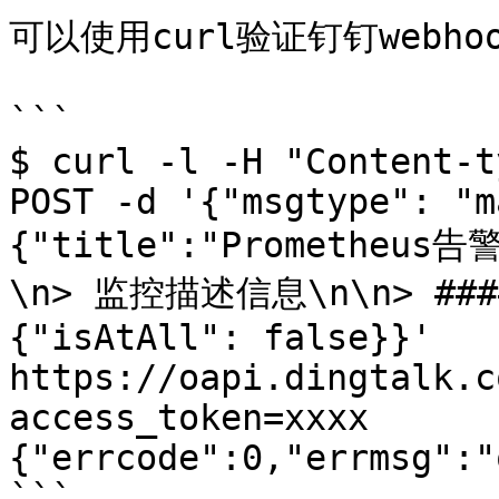
可以使用curl验证钉钉webh
```

$ curl -l -H "Content-t
POST -d '{"msgtype": "m
{"title":"Prometheus
\n> 监控描述信息\n\n> ####
{"isAtAll": false}}' 
https://oapi.dingtalk.c
access_token=xxxx

{"errcode":0,"errmsg":"o
```
