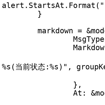
alert.StartsAt.Format("
	}

	markdown = &model.DingTalkMarkdown{

		MsgType: "markdown",

		Markdown: &model.Markdown{

			Title: fmt.Sprintf("通知组
%s(当前状态:%s)", groupKey
			Text:  buffer.String(),
		},

		At: &model.At{

			IsAtAll: false,