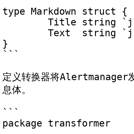
type Markdown struct {

	Title string `json:"title"`

	Text  string `json:"text"`

}

```

定义转换器将Alertmanage
息体。

```

package transformer
