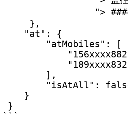
                 "> ###### 告警时间 \n"

     },

    "at": {

        "atMobiles": [

            "156xxxx8827",

            "189xxxx8325"

        ], 

        "isAtAll": false

    }

 }

```
