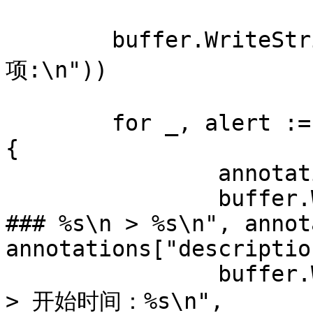
	buffer.WriteString(fmt.Sprintf("#### 告警
项:\n"))

	for _, alert := range notification.Alerts 
{

		annotations := alert.Annotations

		buffer.WriteString(fmt.Sprintf("##
### %s\n > %s\n", annot
annotations["descriptio
		buffer.WriteString(fmt.Sprintf("\n
> 开始时间：%s\n", 