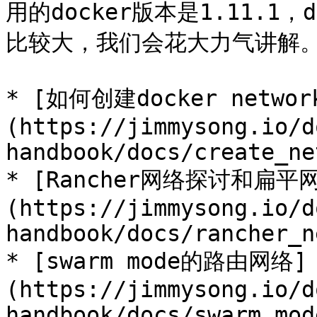
用的docker版本是1.11.1
比较大，我们会花大力气讲解。
* [如何创建docker networ
(https://jimmysong.io/d
handbook/docs/create_ne
* [Rancher网络探讨和扁平
(https://jimmysong.io/d
handbook/docs/rancher_n
* [swarm mode的路由网络]
(https://jimmysong.io/d
handbook/docs/swarm_mod