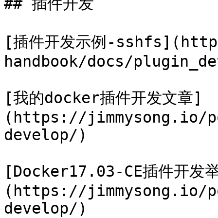
## 插件开发

[插件开发示例-sshfs](https:
handbook/docs/plugin_de
[我的docker插件开发文章]
(https://jimmysong.io/p
develop/)

[Docker17.03-CE插件开发
(https://jimmysong.io/p
develop/)
