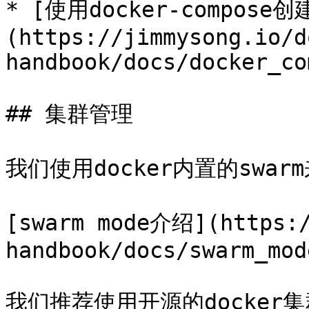
* [使用docker-compose
(https://jimmysong.io/d
handbook/docs/docker_co
## 集群管理

我们使用docker内置的swarm
[swarm mode介绍](https:/
handbook/docs/swarm_mode
我们推荐使用开源的docker