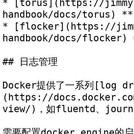
* [torus](https://jimmy
handbook/docs/torus) *
* [flocker](https://jim
handbook/docs/flocker)
## 日志管理

Docker提供了一系列[log dr
(https://docs.docker.co
view/)，如fluentd、journ
需要配置docker engine的