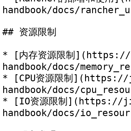
handbook/docs/rancher_u
## 资源限制

* [内存资源限制](https://j
handbook/docs/memory_re
* [CPU资源限制](https://j
handbook/docs/cpu_resou
* [IO资源限制](https://ji
handbook/docs/io_resour