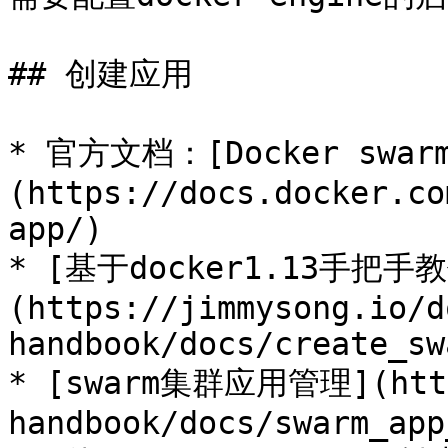
## 创建应用

* 官方文档：[Docker swarm 
(https://docs.docker.co
app/)

* [基于docker1.13手把手教
(https://jimmysong.io/d
handbook/docs/create_sw
* [swarm集群应用管理](https
handbook/docs/swarm_app