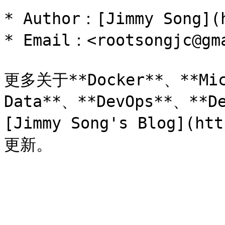
* Author：[Jimmy Song](h
* Email：<rootsongjc@gma
更多关于**Docker**、**Micr
Data**、**DevOps**、**
[Jimmy Song's Blog](h