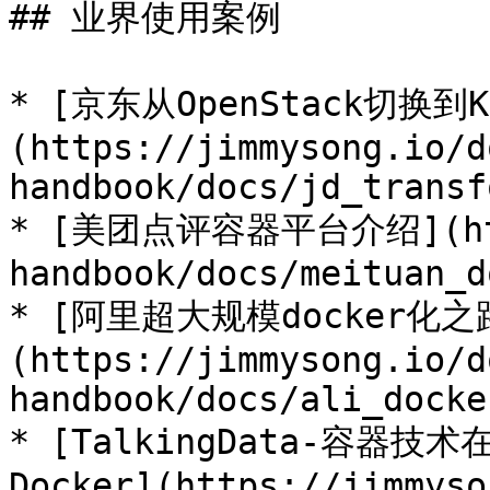
## 业界使用案例

* [京东从OpenStack切换到
(https://jimmysong.io/d
handbook/docs/jd_transf
* [美团点评容器平台介绍](http
handbook/docs/meituan_d
* [阿里超大规模docker化之
(https://jimmysong.io/d
handbook/docs/ali_docker
* [TalkingData-容器技
Docker](https://jimmyso