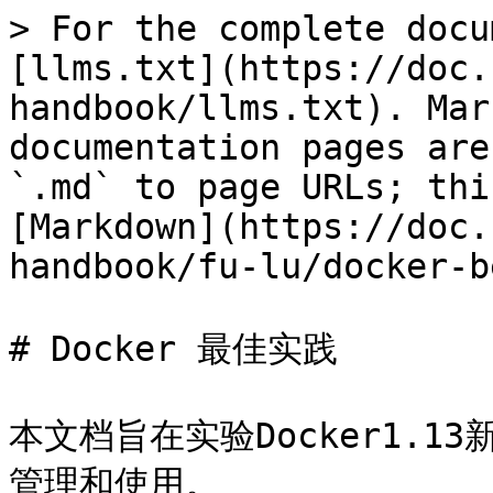
> For the complete docu
[llms.txt](https://doc.
handbook/llms.txt). Mar
documentation pages are
`.md` to page URLs; thi
[Markdown](https://doc.
handbook/fu-lu/docker-b
# Docker 最佳实践

本文档旨在实验Docker1.1
管理和使用。
