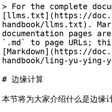
> For the complete docu
[llms.txt](https://doc.
handbook/llms.txt). Mar
documentation pages are
`.md` to page URLs; thi
[Markdown](https://doc.
handbook/ling-yu-ying-y
# 边缘计算

本节将为大家介绍什么是边缘计