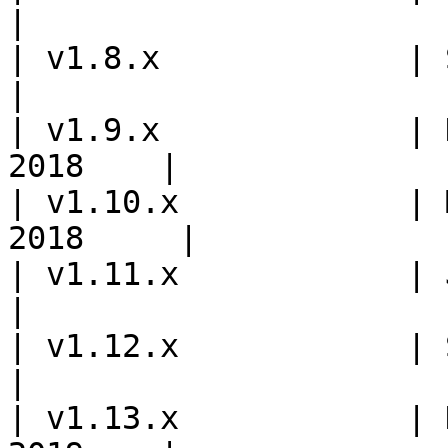
|

| v1.8.x             | Sept
|

| v1.9.x             | 
2018    |

| v1.10.x            | 
2018     |

| v1.11.x            | Jun
|

| v1.12.x            | Sept
|

| v1.13.x            | 