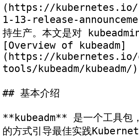
(https://kubernetes.io/
1-13-release-announ
持生产。本文是对 kubeadm
[Overview of kubeadm]
(https://kubernetes.io/
tools/kubeadm/kubeadm/)
## 基本介绍

**kubeadm** 是一个
的方式引导最佳实践Kubern