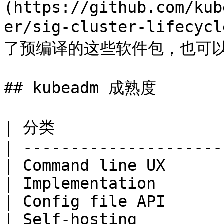
(https://github.com/kub
er/sig-cluster-lifec
了预编译的这些软件包，也可以
## kubeadm 成熟度

| 分类                 
| ---------------------
| Command line UX      
| Implementation       
| Config file API      
| Self-hosting         