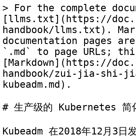
> For the complete docu
[llms.txt](https://doc.
handbook/llms.txt). Mar
documentation pages are
`.md` to page URLs; thi
[Markdown](https://doc.
handbook/zui-jia-shi-ji
kubeadm.md).

# 生产级的 Kubernetes 简
Kubeadm 在2018年12月3日发