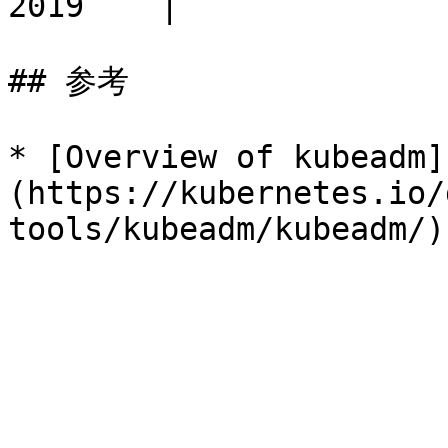
2019    |

## 参考

* [Overview of kubeadm]
(https://kubernetes.io/