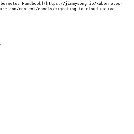
dbook](https://jimmysong.io/kubernetes-
content/ebooks/migrating-to-cloud-native-

