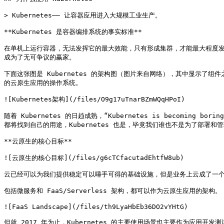
> Kubernetes—— 让容器应用进入大规模工业生产。

**Kubernetes 是容器编排系统的事实标准**

在单机上运行容器，无法发挥它的最大效能，只有形成集群，才能最大程度发挥容器的
成为了无可争议的赢家。

下面这张图是 Kubernetes 的架构图（图片来自网络），其中显示了组件之
的云原生应用的操作系统。

![Kubernetes架构](/files/O9g17uTnarBZmWQqHPoI)

随着 Kubernetes 的日趋成熟，“Kubernetes is beco
都将找到自己的用途，Kubernetes 也是，毕竟我们谁也不是为了部署和管理
**云原生的核心目标**

![云原生的核心目标](/files/g6cTCfacutadEhtfW8ub)

云已经可以为我们提供稳定可以唾手可得的基础设施，但是业务上云成了一个难
包括微服务和 FaaS/Serverless 架构，都可以作为云原生应用的架构。

![FaaS Landscape](/files/th9LyaHbEb36DO2vYHtG)

但就 2017 年为止，Kubernetes 的主要使用场景也主要作为应用开发测试环境、