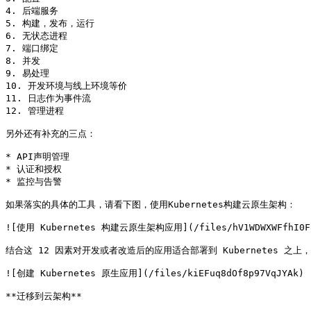
4. 后端服务

5. 构建，发布，运行

6. 无状态进程

7. 端口绑定

8. 并发

9. 易处理

10. 开发环境与线上环境等价

11. 日志作为事件流

12. 管理进程

另外还有补充的三点：

* API声明管理

* 认证和授权

* 监控与告警

如果落实的具体的工具，请看下图，使用Kubernetes构建云原生架构：

![使用 Kubernetes 构建云原生架构应用](/files/hV1WDWXWFfhI0F8
结合这 12 因素对开发或者改造后的应用适合部署到 Kubernetes 之上
![创建 Kubernetes 原生应用](/files/kiEFuq8dOf8p97VqJYAk)

**迁移到云架构**
