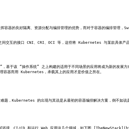
良好隔离、资源分配与编排管理的优势，而对于容器的编排管理，Swarm、Meso
间交互的接口 CNI、CRI、OCI 等，这些将 Kubernetes 与某款具体
ming boring”，基于该 “操作系统” 之上构建的适用于不同场景的应用将成
容器而用 Kubernetes，承载其上的应用才是价值之所在。

题，Kubernetes 的出现与其说是从最初的容器编排解决方案，倒不如说
CI/CD 和运行 Web 应用这几个领域，如下图 [TheNewStack](http: