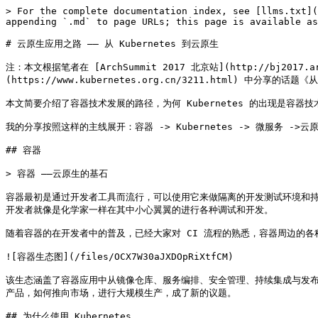
> For the complete documentation index, see [llms.txt](
appending `.md` to page URLs; this page is available as
# 云原生应用之路 —— 从 Kubernetes 到云原生

注：本文根据笔者在 [ArchSummit 2017 北京站](http://bj2017.arch
(https://www.kubernetes.org.cn/3211.html) 中分享的
本文简要介绍了容器技术发展的路径，为何 Kubernetes 的出现是容器技
我的分享按照这样的主线展开：容器 -> Kubernetes -> 微服务 ->云原
## 容器

> 容器 ——云原生的基石

容器最初是通过开发者工具而流行，可以使用它来做隔离的开发测试环境和持续集
开发者就像是化学家一样在其中小心翼翼的进行各种调试和开发。

随着容器的在开发者中的普及，已经大家对 CI 流程的熟悉，容器周边的各
![容器生态图](/files/OCX7W30aJXDOpRiXtfCM)

该生态涵盖了容器应用中从镜像仓库、服务编排、安全管理、持续集成与发
产品，如何推向市场，进行大规模生产，成了新的议题。

## 为什么使用 Kubernetes
