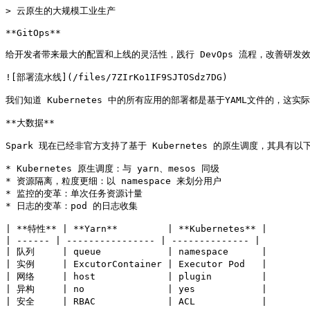
> 云原生的大规模工业生产

**GitOps**

给开发者带来最大的配置和上线的灵活性，践行 DevOps 流程，改善研发
![部署流水线](/files/7ZIrKo1IF9SJTOSdz7DG)

我们知道 Kubernetes 中的所有应用的部署都是基于YAML文件的，这实际上
**大数据**

Spark 现在已经非官方支持了基于 Kubernetes 的原生调度，其具有以下
* Kubernetes 原生调度：与 yarn、mesos 同级

* 资源隔离，粒度更细：以 namespace 来划分用户

* 监控的变革：单次任务资源计量

* 日志的变革：pod 的日志收集

| **特性** | **Yarn**         | **Kubernetes** |

| ------ | ---------------- | -------------- |

| 队列     | queue            | namespace      |

| 实例     | ExcutorContainer | Executor Pod   |

| 网络     | host             | plugin         |

| 异构     | no               | yes            |

| 安全     | RBAC             | ACL            |
