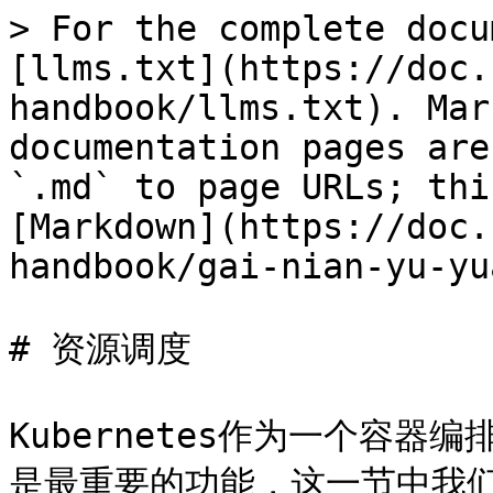
> For the complete docu
[llms.txt](https://doc.
handbook/llms.txt). Mar
documentation pages are
`.md` to page URLs; thi
[Markdown](https://doc.
handbook/gai-nian-yu-yu
# 资源调度

Kubernetes作为一个容
是最重要的功能，这一节中我们将