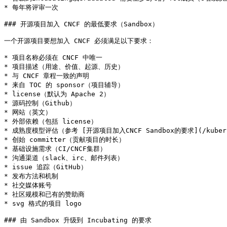
* 每年将评审一次

### 开源项目加入 CNCF 的最低要求（Sandbox）

一个开源项目要想加入 CNCF 必须满足以下要求：

* 项目名称必须在 CNCF 中唯一

* 项目描述（用途、价值、起源、历史）

* 与 CNCF 章程一致的声明

* 来自 TOC 的 sponsor（项目辅导）

* license（默认为 Apache 2）

* 源码控制（Github）

* 网站（英文）

* 外部依赖（包括 license）

* 成熟度模型评估（参考 [开源项目加入CNCF Sandbox的要求](/kubernetes-
* 创始 committer（贡献项目的时长）

* 基础设施需求（CI/CNCF集群）

* 沟通渠道（slack、irc、邮件列表）

* issue 追踪（GitHub）

* 发布方法和机制

* 社交媒体账号

* 社区规模和已有的赞助商

* svg 格式的项目 logo

### 由 Sandbox 升级到 Incubating 的要求
