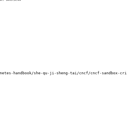
handbook/she-qu-ji-sheng-tai/cncf/cncf-sandbox-crit