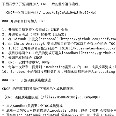
下图演示了开源项目加入 CNCF 后的整个运作流程。

![CNCF中的项目运作](/files/qZjDmAdi9vWJfWs09HHo)

### 开源项目如何加入 CNCF

1. 开源项目所支持的公司成为 CNCF 会员

2. 开源项目满足 CNCF 的要求（见后文）

3. 在 GitHub 上提交[proposal](https://github.com/cnc
4. 由 Chris Aniszczyk 安排该项目在某个TOC双月会议上介绍给 TOC
5. 1.TOC 会将开源项目指定到某个 [SIG](/kubernetes-handbook/she
6. 项目获得两个TOC成员的赞成可进入[sandbox](https://github.co
7. 知识产权转移给 CNCF

8. CNCF 安排博客撰写、PR等

9. 每年一次评审，晋升到 incubating需要2/3的 TOC 成员投票
10. Sandbox 中的项目没有时效性质，可能永远都无法进入incubating
### CNCF 开源项目成熟度演进

CNCF 的开源项目遵循如下图所示的成熟度演进。

![CNCF项目成熟度级别](/files/M588sVt80jv0uK9GpDQG)

* 加入Sandbox只需要2个TOC成员赞成

* 成熟一点的项目可以直接进入incubating阶段，但是 CNCF 会控制不
* 晋级到Incubating或Graduated 需要至少2/3的 TOC成员（6名或