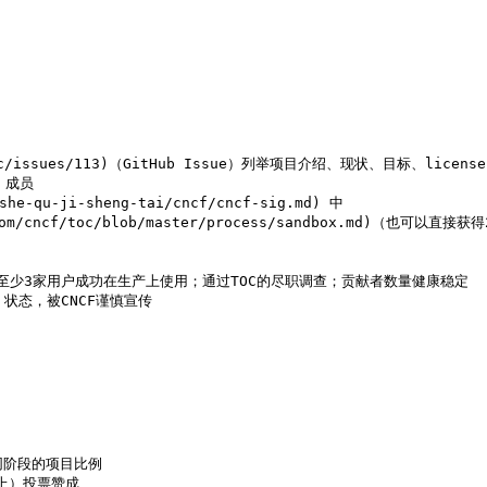
f/toc/issues/113)（GitHub Issue）列举项目介绍、现状、目标、licen
 成员

-qu-ji-sheng-tai/cncf/cncf-sig.md) 中

m/cncf/toc/blob/master/process/sandbox.md)（也可以直接获
赞成；至少3家用户成功在生产上使用；通过TOC的尽职调查；贡献者数量健康稳定

 状态，被CNCF谨慎宣传

同阶段的项目比例

以上）投票赞成
