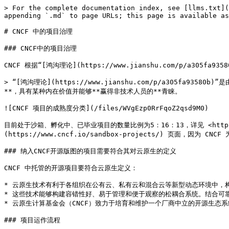
> For the complete documentation index, see [llms.txt](
appending `.md` to page URLs; this page is available as
# CNCF 中的项目治理

### CNCF中的项目治理

CNCF 根据“[鸿沟理论](https://www.jianshu.com/p/a3
> “[鸿沟理论](https://www.jianshu.com/p/a305fa
**，具有某种内在价值并能够**赢得非技术人员的**青睐。

![CNCF 项目的成熟度分类](/files/WVgEzp0RrFqoZ2qsd9M0)

目前处于沙箱、孵化中、已毕业项目的数量比例为5：16：13，详见 <https:
(https://www.cncf.io/sandbox-projects/) 页面，因为 CN
### 纳入CNCF开源版图的项目需要符合其对云原生的定义

CNCF 中托管的开源项目要符合云原生定义：

* 云原生技术有利于各组织在公有云、私有云和混合云等新型动态环境中，构
* 这些技术能够构建容错性好、易于管理和便于观察的松耦合系统。结合可
* 云原生计算基金会（CNCF）致力于培育和维护一个厂商中立的开源生态
### 项目运作流程
