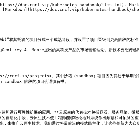
https://doc.cncf.vip/kubernetes-handbook/llms.txt). Mark
 [Markdown](https://doc.cncf.vip/kubernetes-handbook/she
05fa93580b)”将其托管的项目分成三个成熟阶段，并设置了项目晋级到更高阶段的标准
93580b)”是由Geoffrey A. Moore提出的高科技产品的市场营销理论。
//cncf.io/projects>。其中沙箱（sandbox）项目因为其处于早
CF 为 sandbox 阶段的项目会谨慎背书。

建和运行可弹性扩展的应用。**云原生的代表技术包括容器、服务网格、微服务
靠的自动化手段，云原生技术使工程师能够轻松地对系统作出频繁和可预测的重
系统，来推广云原生技术。我们通过将最前沿的模式民主化，让这些创新为大众所