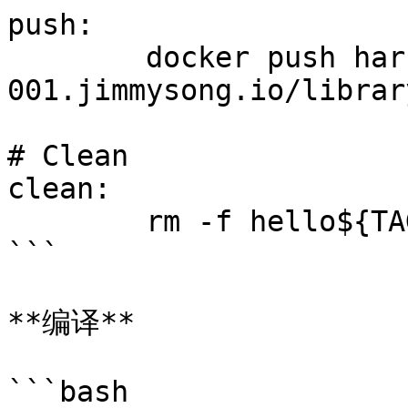
push:

	docker push harbor-
001.jimmysong.io/librar
# Clean 

clean:

	rm -f hello${TAG}

```

**编译**

```bash
