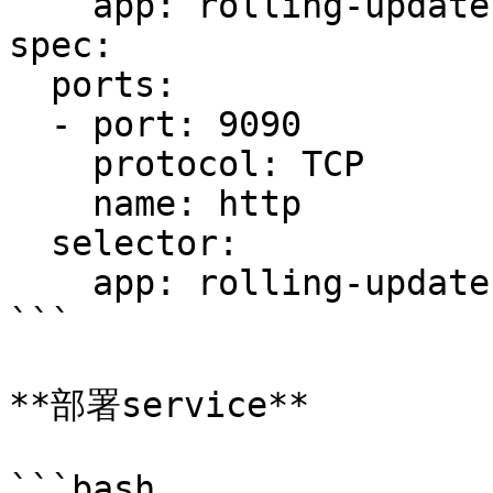
    app: rolling-update-test

spec:

  ports:

  - port: 9090

    protocol: TCP

    name: http

  selector:

    app: rolling-update-test

```

**部署service**

```bash
