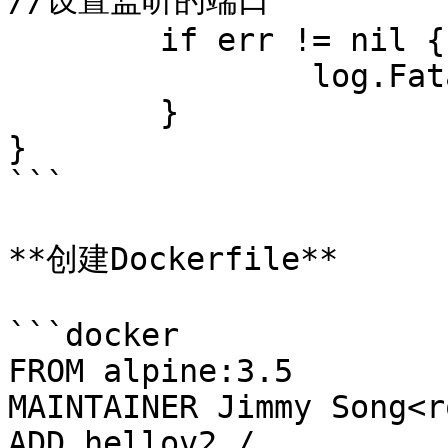
//设置监听的端口

	if err != nil {

		log.Fatal("ListenAndServe: ", err)

	}

}

```

**创建Dockerfile**

```docker

FROM alpine:3.5

MAINTAINER Jimmy Song<r
ADD hellov2 /
