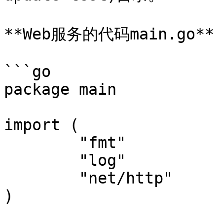
**Web服务的代码main.go**

```go

package main

import (

	"fmt"

	"log"

	"net/http"

)
