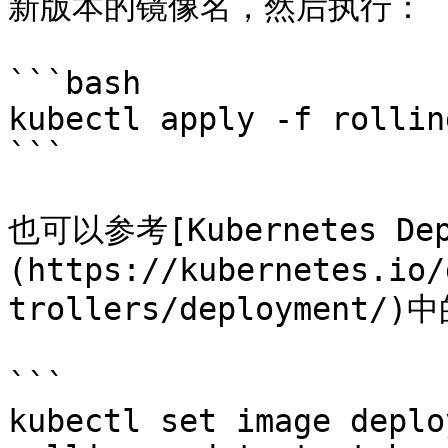
新版本的镜像名，然后执行：

```bash

kubectl apply -f rollin
```

也可以参考[Kubernetes Depl
(https://kubernetes.io/
trollers/deploymen
```

kubectl set image deplo