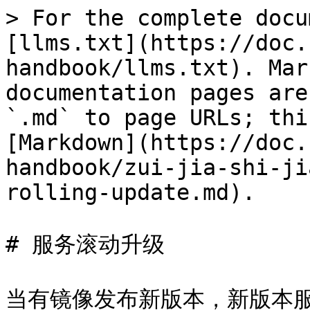
> For the complete docu
[llms.txt](https://doc.
handbook/llms.txt). Mar
documentation pages are
`.md` to page URLs; thi
[Markdown](https://doc.
handbook/zui-jia-shi-ji
rolling-update.md).

# 服务滚动升级

当有镜像发布新版本，新版本