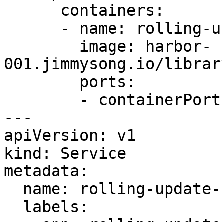
      containers:

      - name: rolling-update-test

        image: harbor-
001.jimmysong.io/librar
        ports:

        - containerPort: 9090

---

apiVersion: v1

kind: Service

metadata:

  name: rolling-update-test

  labels:
