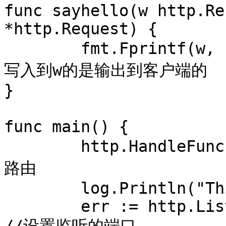
func sayhello(w http.Re
*http.Request) {

	fmt.Fprintf(w, "This is version 1.") //这个
写入到w的是输出到客户端的

}

func main() {

	http.HandleFunc("/", sayhello) //设置访问的
路由

	log.Println("This is version 1.")

	err := http.ListenAndServe(":9090", nil) 