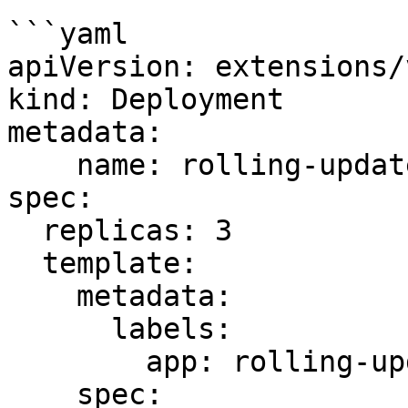
```yaml

apiVersion: extensions/
kind: Deployment

metadata:

    name: rolling-update-test

spec:

  replicas: 3

  template:

    metadata:

      labels:

        app: rolling-update-test

    spec:
