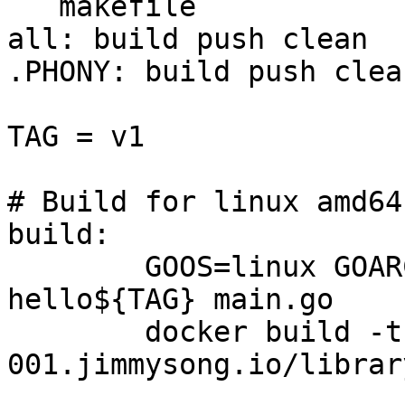
```makefile

all: build push clean

.PHONY: build push clean
TAG = v1

# Build for linux amd64

build:

	GOOS=linux GOARCH=amd64 go build -o 
hello${TAG} main.go

	docker build -t harbor-
001.jimmysong.io/librar