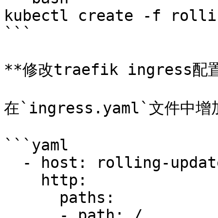
kubectl create -f rolli
```

**修改traefik ingress配置
在`ingress.yaml`文件中增
```yaml

  - host: rolling-update-test.traefik.io

    http:

      paths:

      - path: /
