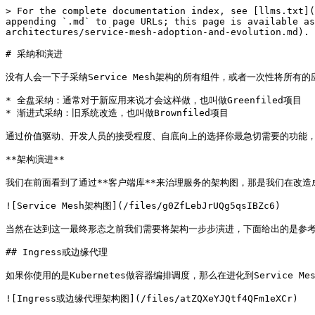
> For the complete documentation index, see [llms.txt](
appending `.md` to page URLs; this page is available as
architectures/service-mesh-adoption-and-evolution.md).

# 采纳和演进

没有人会一下子采纳Service Mesh架构的所有组件，或者一次性将所有的应
* 全盘采纳：通常对于新应用来说才会这样做，也叫做Greenfiled项目

* 渐进式采纳：旧系统改造，也叫做Brownfiled项目

通过价值驱动、开发人员的接受程度、自底向上的选择你最急切需要的功能，
**架构演进**

我们在前面看到了通过**客户端库**来治理服务的架构图，那是我们在改造成Se
![Service Mesh架构图](/files/g0ZfLebJrUQg5qsIBZc6)

当然在达到这一最终形态之前我们需要将架构一步步演进，下面给出的是参考
## Ingress或边缘代理

如果你使用的是Kubernetes做容器编排调度，那么在进化到Service Mesh架
![Ingress或边缘代理架构图](/files/atZQXeYJQtf4QFm1eXCr)
