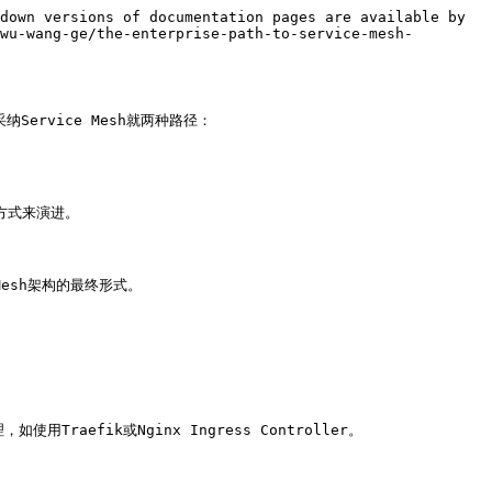
down versions of documentation pages are available by 
wu-wang-ge/the-enterprise-path-to-service-mesh-
ervice Mesh就两种路径：

式来演进。

esh架构的最终形式。

Traefik或Nginx Ingress Controller。
