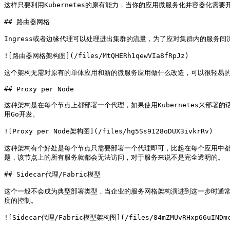
这样只要利用Kubernetes的原有能力，当你的应用微服务化并容器化需
## 路由器网格

Ingress或者边缘代理可以处理进出集群的流量，为了应对集群内的服务间
![路由器网格架构图](/files/MtQHERh1qewVIa8fRpJz)

这个架构无需对原有的单体应用和新的微服务应用做什么改造，可以很轻易的
## Proxy per Node

这种架构是在每个节点上都部署一个代理，如果使用Kubernetes来部署的话就是
用Go开发。

![Proxy per Node架构图](/files/hg5Ss9128oDUX3ivkrRv)

这种架构有个好处是每个节点只需要部署一个代理即可，比起在每个应用中都
题，该节点上的所有服务就都会无法访问，对于服务来说不是完全透明的。

## Sidecar代理/Fabric模型

这个一般不会成为典型部署类型，当企业的服务网格架构演进到这一步时通
度的控制。

![Sidecar代理/Fabric模型架构图](/files/84mZMUvRHxp66uINDmc