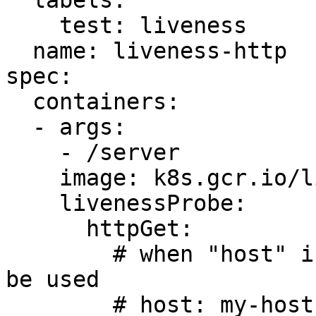
  labels:

    test: liveness

  name: liveness-http

spec:

  containers:

  - args:

    - /server

    image: k8s.gcr.io/liveness

    livenessProbe:

      httpGet:

        # when "host" is not defined, "PodIP" will 
be used

        # host: my-host
