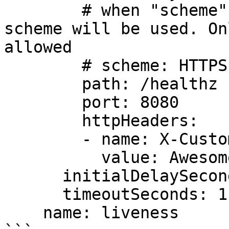
        # when "scheme" is not defined, "HTTP" 
scheme will be used. On
allowed

        # scheme: HTTPS

        path: /healthz

        port: 8080

        httpHeaders:

        - name: X-Custom-Header

          value: Awesome

      initialDelaySeconds: 15

      timeoutSeconds: 1

    name: liveness
