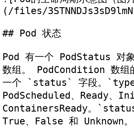
(/files/3STNNDJs3sD9lmN
## Pod 状态

Pod 有一个 PodStatus 对
数组。 PodCondition 
一个 `status` 字段。`t
PodScheduled、Ready、In
ContainersReady。`s
True、False 和 Unknown。
