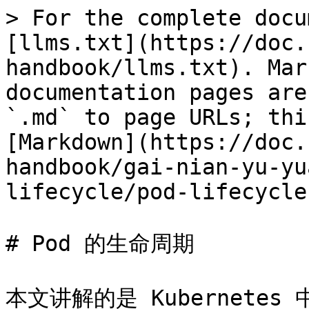
> For the complete docu
[llms.txt](https://doc.
handbook/llms.txt). Mar
documentation pages are
`.md` to page URLs; thi
[Markdown](https://doc.
handbook/gai-nian-yu-yu
lifecycle/pod-lifecycle
# Pod 的生命周期

本文讲解的是 Kubernete