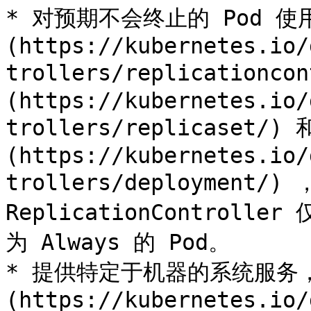
* 对预期不会终止的 Pod 使用 [
(https://kubernetes.io/
trollers/replicationco
(https://kubernetes.io/
trollers/replicaset/) 
(https://kubernetes.io/
trollers/deployment/
ReplicationController
为 Always 的 Pod。

* 提供特定于机器的系统服务，使用
(https://kubernetes.io/