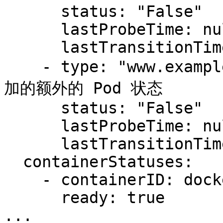
      status: "False"

      lastProbeTime: null

      lastTransitionTime: 2018-01-01T00:00:00Z

    - type: "www.example.com/feature-1"        # 附
加的额外的 Pod 状态

      status: "False"

      lastProbeTime: null

      lastTransitionTime: 2018-01-01T00:00:00Z

  containerStatuses:

    - containerID: docker://abcd...

      ready: true

...
