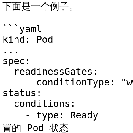
下面是一个例子。

```yaml

kind: Pod

...

spec:

  readinessGates:

    - conditionType: "www.example.com/feature-1"

status:

  conditions:

    - type: Ready                              # 内
置的 Pod 状态
