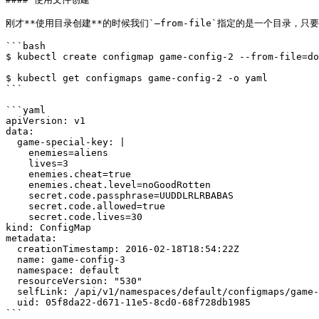
刚才**使用目录创建**的时候我们`—from-file`指定的是一个目录，只要
```bash

$ kubectl create configmap game-config-2 --from-file=do
$ kubectl get configmaps game-config-2 -o yaml

```

```yaml

apiVersion: v1

data:

  game-special-key: |

    enemies=aliens

    lives=3

    enemies.cheat=true

    enemies.cheat.level=noGoodRotten

    secret.code.passphrase=UUDDLRLRBABAS

    secret.code.allowed=true

    secret.code.lives=30

kind: ConfigMap

metadata:

  creationTimestamp: 2016-02-18T18:54:22Z

  name: game-config-3

  namespace: default

  resourceVersion: "530"

  selfLink: /api/v1/namespaces/default/configmaps/game-config-3

  uid: 05f8da22-d671-11e5-8cd0-68f728db1985

```
