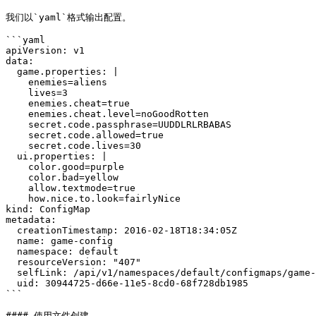
我们以`yaml`格式输出配置。

```yaml

apiVersion: v1

data:

  game.properties: |

    enemies=aliens

    lives=3

    enemies.cheat=true

    enemies.cheat.level=noGoodRotten

    secret.code.passphrase=UUDDLRLRBABAS

    secret.code.allowed=true

    secret.code.lives=30

  ui.properties: |

    color.good=purple

    color.bad=yellow

    allow.textmode=true

    how.nice.to.look=fairlyNice

kind: ConfigMap

metadata:

  creationTimestamp: 2016-02-18T18:34:05Z

  name: game-config

  namespace: default

  resourceVersion: "407"

  selfLink: /api/v1/namespaces/default/configmaps/game-config

  uid: 30944725-d66e-11e5-8cd0-68f728db1985

```

#### 使用文件创建
