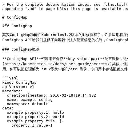
> For the complete documentation index, see [llms.txt](
appending `.md` to page URLs; this page is available as
# ConfigMap

### ConfigMap

其实ConfigMap功能在Kubernetes1.2版本的时候就有了，许多
ConfigMap API给我们提供了向容器中注入配置信息的机制，Config
### ConfigMap概览

**ConfigMap API**资源用来保存**key-value pair**配置数
(https://kubernetes.io/docs/user-guide/secret
用。你可以把它理解为Linux系统中的`/etc`目录，专门用来存储配置文件的目录
```yaml

kind: ConfigMap

apiVersion: v1

metadata:

  creationTimestamp: 2016-02-18T19:14:38Z

  name: example-config

  namespace: default

data:

  example.property.1: hello

  example.property.2: world

  example.property.file: |-

    property.1=value-1
