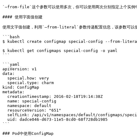
`—from-file`这个参数可以使用多次，你可以使用两次分别指定上个实
#### 使用字面值创建

使用文字值创建，利用`—from-literal`参数传递配置信息，该参数可以
```bash

$ kubectl create configmap special-config --from-litera
$ kubectl get configmaps special-config -o yaml

```

```yaml

apiVersion: v1

data:

  special.how: very

  special.type: charm

kind: ConfigMap

metadata:

  creationTimestamp: 2016-02-18T19:14:38Z

  name: special-config

  namespace: default

  resourceVersion: "651"

  selfLink: /api/v1/namespaces/default/configmaps/special-config

  uid: dadce046-d673-11e5-8cd0-68f728db1985

```

### Pod中使用ConfigMap
