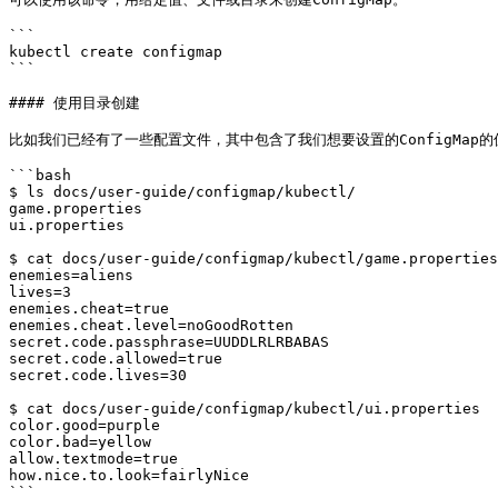
```

kubectl create configmap

```

#### 使用目录创建

比如我们已经有了一些配置文件，其中包含了我们想要设置的ConfigMap的值
```bash

$ ls docs/user-guide/configmap/kubectl/

game.properties

ui.properties

$ cat docs/user-guide/configmap/kubectl/game.properties

enemies=aliens

lives=3

enemies.cheat=true

enemies.cheat.level=noGoodRotten

secret.code.passphrase=UUDDLRLRBABAS

secret.code.allowed=true

secret.code.lives=30

$ cat docs/user-guide/configmap/kubectl/ui.properties

color.good=purple

color.bad=yellow

allow.textmode=true

how.nice.to.look=fairlyNice

```
