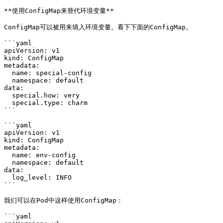
**使用ConfigMap来替代环境变量**

ConfigMap可以被用来填入环境变量。看下下面的ConfigMap。

```yaml

apiVersion: v1

kind: ConfigMap

metadata:

  name: special-config

  namespace: default

data:

  special.how: very

  special.type: charm

```

```yaml

apiVersion: v1

kind: ConfigMap

metadata:

  name: env-config

  namespace: default

data:

  log_level: INFO

```

我们可以在Pod中这样使用ConfigMap：

```yaml
