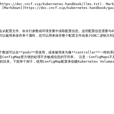
https://doc.cncf.vip/kubernetes-handbook/llms.txt). Mark
 [Markdown](https://doc.cncf.vip/kubernetes-handbook/gai
应用程序会从配置文件、命令行参数或环境变量中读取配置信息。这些配置信息需要与do
Map可以被用来保存单个属性，也可以用来保存整个配置文件或者JSON二进制大对象
据，这个数据可以在**pods**里使用，或者被用来为像**controller**一样的
s/)类似，但是ConfigMap更方便的处理不含敏感信息的字符串。 注意：ConfigM
。下面举个例子，使用ConfigMap配置来创建Kubernetes Volumes